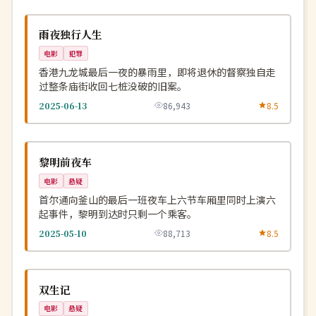
杜比
NEW
中国
雨夜独行人生
电影
犯罪
香港九龙城最后一夜的暴雨里，即将退休的督察独自走
过整条庙街收回七桩没破的旧案。
2025-06-13
86,943
8.5
完结
NEW
韩国
黎明前夜车
电影
悬疑
首尔通向釜山的最后一班夜车上六节车厢里同时上演六
起事件，黎明到达时只剩一个乘客。
2025-05-10
88,713
8.5
热播
NEW
中国
双生记
电影
悬疑