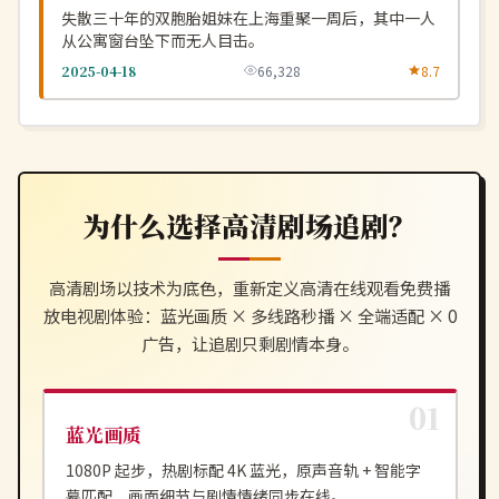
失散三十年的双胞胎姐妹在上海重聚一周后，其中一人
从公寓窗台坠下而无人目击。
2025-04-18
66,328
8.7
为什么选择
高清剧场
追剧？
高清剧场
以技术为底色，重新定义
高清在线观看免费播
放电视剧
体验：蓝光画质 × 多线路秒播 × 全端适配 × 0
广告，让追剧只剩剧情本身。
蓝光画质
1080P 起步，热剧标配 4K 蓝光，原声音轨 + 智能字
幕匹配，画面细节与剧情情绪同步在线。