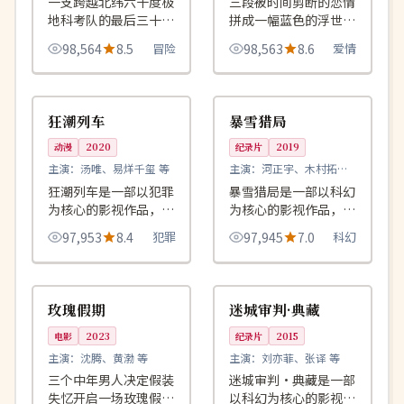
一支跨越北纬六十度极
三段被时间剪断的恋情
地科考队的最后三十天
拼成一幅蓝色的浮世
日记，记录了人类目击
绘，每一段都缺少一个
98,564
8.5
冒险
98,563
8.6
爱情
的最长一次极光。
解释。
99:53
96:54
院线
4K
日本
中国
狂潮列车
暴雪猎局
动漫
2020
纪录片
2019
主演：
汤唯、易烊千玺 等
主演：
河正宇、木村拓哉
等
狂潮列车是一部以犯罪
暴雪猎局是一部以科幻
为核心的影视作品，围
为核心的影视作品，围
绕危机、反转与人物成
绕危机、反转与人物成
97,953
8.4
犯罪
97,945
7.0
科幻
长展开，整体节奏紧
长展开，整体节奏紧
凑，值得推荐观看。
凑，值得推荐观看。
99:29
99:45
4K
高分
中国
英国
玫瑰假期
迷城审判·典藏
电影
2023
纪录片
2015
主演：
沈腾、黄渤 等
主演：
刘亦菲、张译 等
三个中年男人决定假装
迷城审判·典藏是一部
失忆开启一场玫瑰假
以科幻为核心的影视作