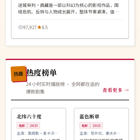
迷城审判·典藏是一部以科幻为核心的影视作品，围
绕危机、反转与人物成长展开，整体节奏紧凑，值得
推荐观看。
97,927
6.5
热度榜单
热播
24 小时实时播放榜 · 全网都在追的
查看更多
爆款剧集
99:00
99:54
杜比
热播
英国
日本
北纬六十度
蓝色断章
电影
2021
电影
2021
主演：
詹姆斯·麦卡沃
主演：
苍井优、妻夫木聪
伊、凯特·布兰切特 等
等