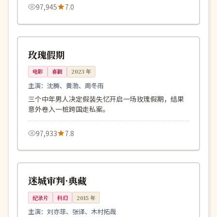
97,945
7.0
99分钟
4K
中国
玫瑰假期
电影
喜剧
2023
年
主演：
沈腾、黄渤、周冬雨
三个中年男人决定假装失忆开启一场玫瑰假期，结果
意外卷入一桩跨国走私案。
97,933
7.8
156分钟
高分
英国
迷城审判·典藏
纪录片
科幻
2015
年
主演：
刘亦菲、张译、木村拓哉