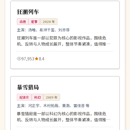
日本
狂潮列车
动漫
犯罪
2020
年
主演：
汤唯、易烊千玺、刘亦菲
狂潮列车是一部以犯罪为核心的影视作品，围绕危
机、反转与人物成长展开，整体节奏紧凑，值得推荐
观看。
97,953
8.4
96分钟
4K
中国
暴雪猎局
纪录片
科幻
2019
年
主演：
河正宇、木村拓哉、黄渤、雷佳音 等
暴雪猎局是一部以科幻为核心的影视作品，围绕危
机、反转与人物成长展开，整体节奏紧凑，值得推荐
观看。