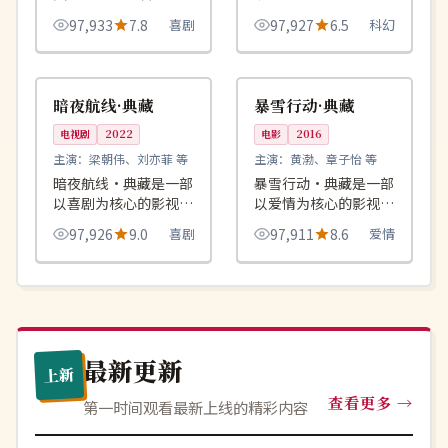
期，结果意外卷入一桩
品，围绕危机、反转与
97,933
7.8
喜剧
97,927
6.5
科幻
跨国走私案。
人物成长展开，整体节
奏紧凑，值得推荐观
99:53
99:53
热播
4K
看。
中国
韩国
暗夜航线·典藏
暴雪行动·典藏
电视剧
2022
电影
2016
主演：
梁朝伟、刘亦菲 等
主演：
黄渤、章子怡 等
暗夜航线·典藏是一部
暴雪行动·典藏是一部
以喜剧为核心的影视作
以爱情为核心的影视作
品，围绕危机、反转与
品，围绕危机、反转与
97,926
9.0
喜剧
97,911
8.6
爱情
人物成长展开，整体节
人物成长展开，整体节
奏紧凑，值得推荐观
奏紧凑，值得推荐观
看。
看。
最新更新
上新
查看更多
第一时间观看最新上线的精彩内容
杜比