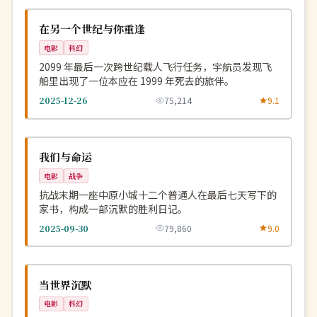
NEW
美国
在另一个世纪与你重逢
电影
科幻
2099 年最后一次跨世纪载人飞行任务，宇航员发现飞
船里出现了一位本应在 1999 年死去的旅伴。
2025-12-26
75,214
9.1
完结
NEW
中国
我们与命运
电影
战争
抗战末期一座中原小城十二个普通人在最后七天写下的
家书，构成一部沉默的胜利日记。
2025-09-30
79,860
9.0
杜比
NEW
英国
当世界沉默
电影
科幻