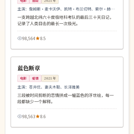
电影
冒险
2021
年
主演：
詹姆斯·麦卡沃伊、凯特·布兰切特、索尔·赫德
尔斯顿
一支跨越北纬六十度极地科考队的最后三十天日记，
记录了人类目击的最长一次极光。
98,564
8.5
116分钟
热播
日本
蓝色断章
电影
爱情
2021
年
主演：
苍井优、妻夫木聪、长泽雅美
三段被时间剪断的恋情拼成一幅蓝色的浮世绘，每一
段都缺少一个解释。
98,563
8.6
165分钟
院线