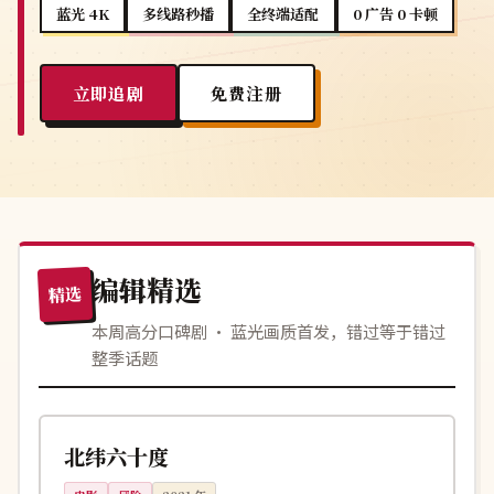
蓝光 4K
多线路秒播
全终端适配
0 广告 0 卡顿
立即追剧
免费注册
编辑精选
精选
本周高分口碑剧 · 蓝光画质首发，错过等于错过
整季话题
134分钟
杜比
英国
北纬六十度